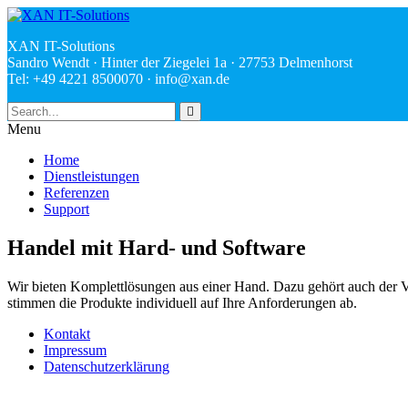
XAN IT-Solutions
Sandro Wendt · Hinter der Ziegelei 1a · 27753 Delmenhorst
Tel: +49 4221 8500070 ·
ed.nax@ofni
Menu
Home
Dienstleistungen
Referenzen
Support
Handel mit Hard- und Software
Wir bieten Komplettlösungen aus einer Hand. Dazu gehört auch der Ver
stimmen die Produkte individuell auf Ihre Anforderungen ab.
Kontakt
Impressum
Datenschutzerklärung