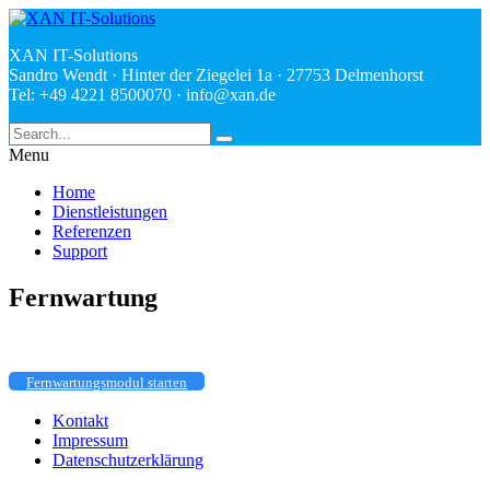
XAN IT-Solutions
Sandro Wendt · Hinter der Ziegelei 1a · 27753 Delmenhorst
Tel: +49 4221 8500070 ·
ed.nax@ofni
Menu
Home
Dienstleistungen
Referenzen
Support
Fernwartung
Fernwartungsmodul starten
Kontakt
Impressum
Datenschutzerklärung