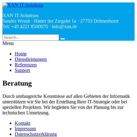
XAN IT-Solutions
Sandro Wendt · Hinter der Ziegelei 1a · 27753 Delmenhorst
Tel: +49 4221 8500070 ·
ed.nax@ofni
Menu
Home
Dienstleistungen
Referenzen
Support
Beratung
Durch umfangreiche Kenntnisse auf allen Gebieten der Informatik
unterstützen wir Sie bei der Erstellung Ihrer IT-Strategie oder bei
speziellen Projekten. Wir begleiten Sie von der Planung bis zur
technischen Umsetzung.
Kontakt
Impressum
Datenschutzerklärung